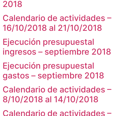
Notificaciones
Vivienda
2018
Vivienda Nueva
Convocatorias
Vivienda un proyecto
Calendario de actividades –
familiar
Nosotros
16/10/2018 al 21/10/2018
Titulación
¿Qué es el ISVIMED?
Arrendamiento temporal
Opciones de accesibilidad
Plan de Desarrollo
Ejecución presupuestal
Reconocimiento de
Rendición de cuentas
Edificaciones – C0
ingresos – septiembre 2018
Tamaño de la
Directorio de servidores
A+
A
A-
Acompañamiento Social
fuente
Encuesta de Percepción
OPV-JVC
Ejecución presupuestal
Contraste
gastos – septiembre 2018
Centro de relevo
Calendario de actividades –
Más Información sobre Accesibilidad
8/10/2018 al 14/10/2018
Calendario de actividades –