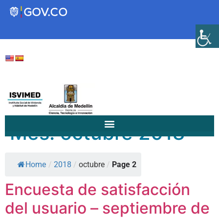
Transparencia
Servicios a la Ciudadanía
Participa
Mes:
octubre 2018
Instituto Social de Vivienda y
Home
/
2018
/
octubre
/
Page 2
Hábitat de Medellín
Encuesta de satisfacción
Servicios
del usuario – septiembre de
Mejoramiento de