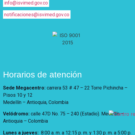
info@isvimed.gov.co
notificaciones@isvimed.gov.co
Horarios de atención
Sede Megacentro:
carrera 53 # 47 – 22 Torre Pichincha –
Pisos 10 y 12
Medellín – Antioquia, Colombia
Velódromo:
calle 47D No. 75 – 240 (Estadio). Medellín –
Antioquia – Colombia
Lunes a jueves
:
8:00 a. m. a 12:15 p. m.
y 1:30 p. m. a 5:00 p.