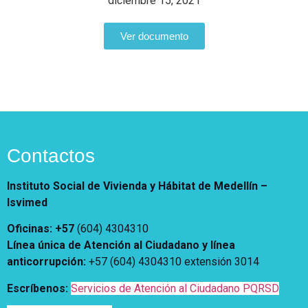
diciembre 15, 2021
Vivienda Nueva
Convocatorias
Vivienda un proyecto
Ver documento
familiar
Nosotros
Titulación
¿Qué es el ISVIMED?
Arrendamiento temporal
Opciones de accesibilidad
Plan de Desarrollo
Reconocimiento de
Rendición de cuentas
Edificaciones – C0
Tamaño de la
Directorio de servidores
A+
A
A-
Acompañamiento Social
fuente
Encuesta de Percepción
Contactos
OPV-JVC
Contraste
Instituto Social de Vivienda y Hábitat de Medellín –
Isvimed
Centro de relevo
Oficinas: +57
(604) 4304310
Más Información sobre Accesibilidad
Línea única de Atención al Ciudadano y línea
anticorrupción
:
+57 (604) 4304310 extensión
3014
Escríbenos:
Servicios de Atención al Ciudadano PQRSD