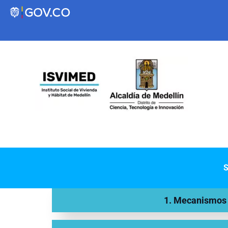
Transparencia
Servicios a la Ciudadanía
Participa
Instituto Social de Vivienda y Hábitat de
S
Medellín
1. Mecanismos d
Servicios
Mejoramiento de