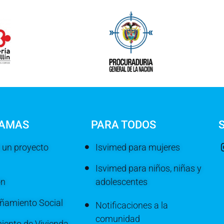
AMAS
PARA TODOS
 un proyecto
Isvimed para mujeres
Isvimed para niños, niñas y
ón
adolescentes
amiento Social
Notificaciones a la
comunidad
iento de Vivienda