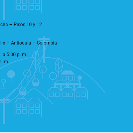
ncha – Pisos 10 y 12
llín – Antioquia – Colombia
. a 5:00 p. m.
p. m